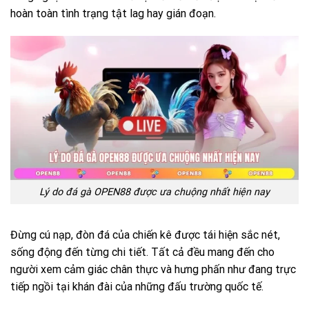
hoàn toàn tình trạng tật lag hay gián đoạn.
Lý do đá gà OPEN88 được ưa chuộng nhất hiện nay
Đừng cú nạp, đòn đá của chiến kê được tái hiện sắc nét,
sống động đến từng chi tiết. Tất cả đều mang đến cho
người xem cảm giác chân thực và hưng phấn như đang trực
tiếp ngồi tại khán đài của những đấu trường quốc tế.