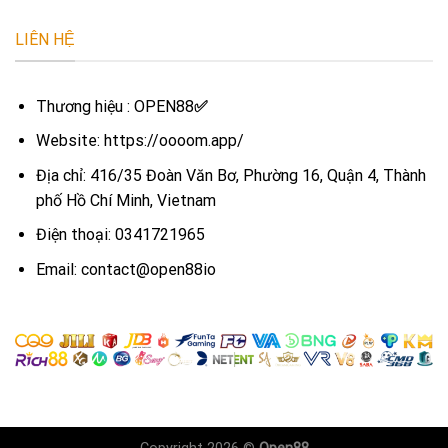
LIÊN HỆ
Thương hiệu : OPEN88
✅
Website: https://oooom.app/
Địa chỉ: 416/35 Đoàn Văn Bơ, Phường 16, Quận 4, Thành
phố Hồ Chí Minh, Vietnam
Điện thoại: 0341721965
Email: contact@open88io