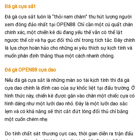
Đá gà cựa sắt
Đá gà cựa sắt luôn là “thỏi nam châm” thu hút lượng người
xem đông đảo nhất tại OPEN88. Chỉ cần một cú quất chân
chính xác, một chiến kê dù đang yếu thế vẫn có thể lật
ngược thế cờ và hạ gục đối thủ chỉ trong tích tắc. Đây chính
là lựa chọn hoàn hảo cho những ai yêu thích sự kịch tính và
muốn phân định thắng thua một cách nhanh chóng.
Đá gà OPEN88 cựa dao
Nếu đá gà cựa sắt là những màn so tài kịch tính thì đá gà
cựa dao chính là đỉnh cao của sự khốc liệt tại đấu trường. Ở
hình thức này, chiến kê được gắn vào chân một chiếc cựa có
hình dáng như một lưỡi dao nhỏ. Đây là một lưỡi dao sắc
lẹm và có khả năng sẽ thịt cắt đứt lông đối thủ chỉ bằng
một cuốn chém nhẹ.
Do tính chất sát thương cực cao, thời gian diễn ra trận đấu