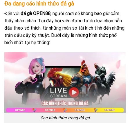
Đa dạng các hình thức đá gà
Đến với
đá gà OPEN88
, người chơi sẽ không bao giờ cảm
thấy nhàm chán. Tại đây hội viên được tự do lựa chọn sẵn
đấu theo sở thích, từ những màn so tài kịch tính đến những
trận đấu đầy kỹ thuật. Dưới đây là những hình thức phổ
biến nhất tại hệ thống:
Các hình thức trong đá gà