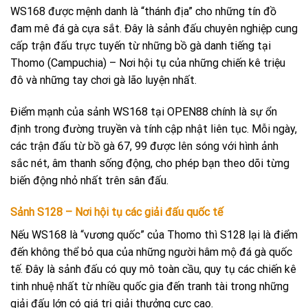
WS168 được mệnh danh là “thánh địa” cho những tín đồ
đam mê đá gà cựa sắt. Đây là sảnh đấu chuyên nghiệp cung
cấp trận đấu trực tuyến từ những bồ gà danh tiếng tại
Thomo (Campuchia) – Nơi hội tụ của những chiến kê triệu
đô và những tay chơi gà lão luyện nhất.
Điểm mạnh của sảnh WS168 tại OPEN88 chính là sự ổn
định trong đường truyền và tính cập nhật liên tục. Mỗi ngày,
các trận đấu từ bồ gà 67, 99 được lên sóng với hình ảnh
sắc nét, âm thanh sống động, cho phép bạn theo dõi từng
biến động nhỏ nhất trên sân đấu.
Sảnh S128 – Nơi hội tụ các giải đấu quốc tế
Nếu WS168 là “vương quốc” của Thomo thì S128 lại là điểm
đến không thể bỏ qua của những người hâm mộ đá gà quốc
tế. Đây là sảnh đấu có quy mô toàn cầu, quy tụ các chiến kê
tinh nhuệ nhất từ nhiều quốc gia đến tranh tài trong những
giải đấu lớn có giá trị giải thưởng cực cao.