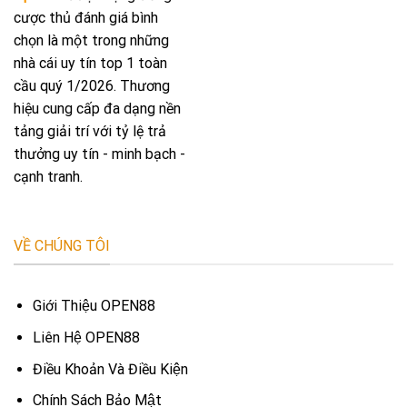
cược thủ đánh giá bình
chọn là một trong những
nhà cái uy tín top 1 toàn
cầu quý 1/2026. Thương
hiệu cung cấp đa dạng nền
tảng giải trí với tỷ lệ trả
thưởng uy tín - minh bạch -
cạnh tranh.
VỀ CHÚNG TÔI
Giới Thiệu OPEN88
Liên Hệ OPEN88
Điều Khoản Và Điều Kiện
Chính Sách Bảo Mật